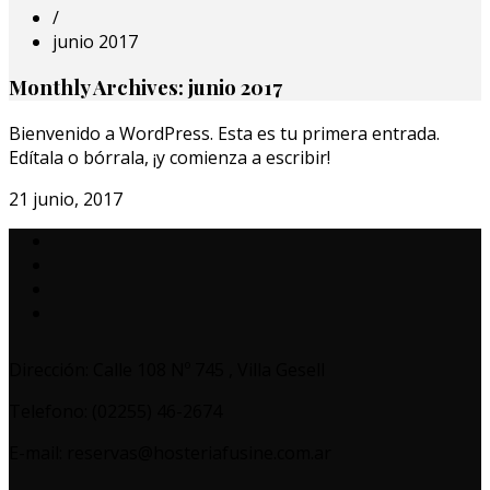
/
junio 2017
Monthly Archives: junio 2017
Bienvenido a WordPress. Esta es tu primera entrada.
Edítala o bórrala, ¡y comienza a escribir!
21 junio, 2017
Dirección: Calle 108 Nº 745 , Villa Gesell
Telefono: (02255) 46-2674
E-mail: reservas@hosteriafusine.com.ar